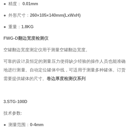
●
精度：
0.01mm
●
外形尺寸
：
260
×
105
×
140mm(LxWxH)
●
重量：
1.8KG
FWG-D
翻边宽度检测仪
空罐翻边宽度测定仪用于测量空罐翻边宽度。
可靠的设计及恒定的测量压力使得缺少经验的操作人员也能准确
地进行测量。自动定位罐体中线，可适用于测量多种罐体。订货
需要提供罐体的尺寸。
卷边厚度检测仪系列
3.STG-100D
技术参数
:
●
测量范围
：
0-4mm