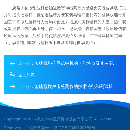
旋紧手轮揿动压杆使油缸活塞伸出其目的是避免安装锚具敲打夹
片时损伤活塞杆，也给退锚带方便安装与锚杆相配表的锚具或螺母并
固定可靠揿动压杆时力要均匀使压力增加到所测锚杆的大值，指针表
或数显表力值不再上升，停止加压，记录指针表指示值或数显峰值表
所显示的数据，旋松手轮使活塞杆复位及退锚，卸下锚具检测完毕，
（手动退锚用脚将活塞杆压下自动退锚可自动复位）。
玻璃瓶热抗震试验机的功能特点及其主要应用
上一个：
返回列表
玻璃瓶抗冲击检测仪的技术特征和测试操作步骤
下一个：
Copyright © 2026肇庆市特固思机电设备有限公司 All Rights
Reserved 工信部备案号：
粤ICP备2020120880号