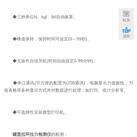
◆三种单位N、kgf、lbf自动换算。
联系
顶部
◆峰值保持，保持时间可设定(0～99秒)。
◆无操作自动关机(时间自由设定0-99分钟)。
◆串口通讯(可方便的配置为USB通讯)，电脑显示力值曲线，力
值表格等多种显示方式并对数据进行处理：如打印、统计分析等。
◆可选择性安装微型打印机。
罐盖拉环拉力检测仪
的检测：